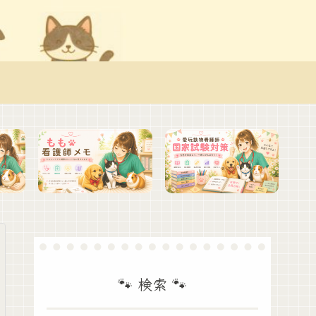
🐾 検索 🐾