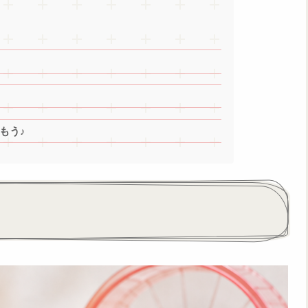
もう♪
？