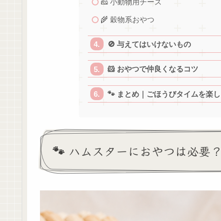
🧀 小動物用チーズ
🌾 穀物系おやつ
🚫 与えてはいけないもの
🐹 おやつで仲良くなるコツ
🐾 まとめ｜ごほうびタイムを楽し
🐾 ハムスターにおやつは必要