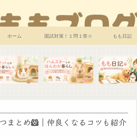
ホーム
国試対策！１問１答☆
もも日記
つまとめ🐹｜仲良くなるコツも紹介