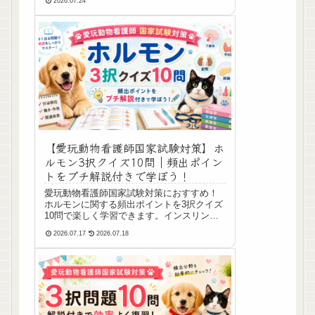
2026.07.24
を効率よく学習できます。
【愛玩動物看護師国家試験対策】ホ
ルモン3択クイズ10問｜頻出ポイン
トをプチ解説付きで学ぼう！
愛玩動物看護師国家試験対策におすすめ！
ホルモンに関する頻出ポイントを3択クイズ
10問で楽しく学習できます。インスリンや
グルカゴン、コルチゾールなど重要ホルモ
2026.07.17
2026.07.18
ンをプチ解説付きでわかりやすく復習しま
しょう。