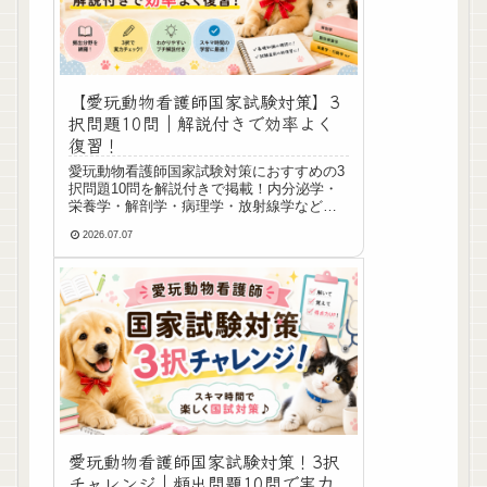
【愛玩動物看護師国家試験対策】3
択問題10問｜解説付きで効率よく
復習！
愛玩動物看護師国家試験対策におすすめの3
択問題10問を解説付きで掲載！内分泌学・
栄養学・解剖学・病理学・放射線学など頻
出分野を効率よく復習できます。スキマ時
2026.07.07
間の学習や試験直前の総復習にも最適で
す。
愛玩動物看護師国家試験対策！3択
チャレンジ｜頻出問題10問で実力