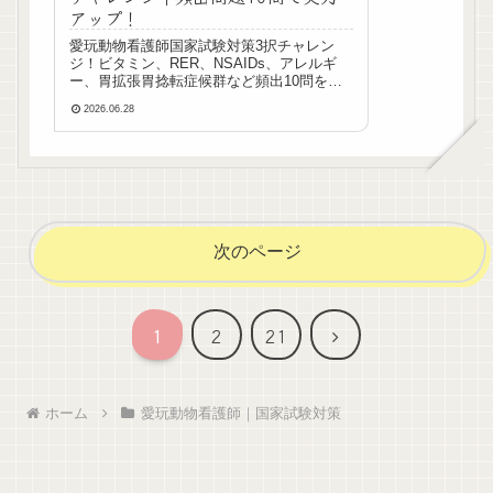
アップ！
愛玩動物看護師国家試験対策3択チャレン
ジ！ビタミン、RER、NSAIDs、アレルギ
ー、胃拡張胃捻転症候群など頻出10問をや
さしい解説付きで学べます。スキマ時間の
2026.06.28
国試対策におすすめです。
次のページ
次
1
2
21
へ
ホーム
愛玩動物看護師｜国家試験対策