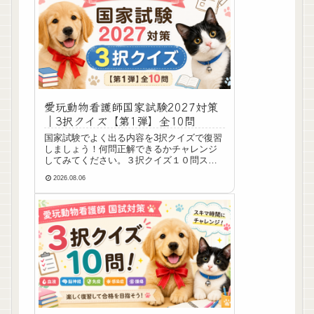
愛玩動物看護師国家試験2027対策
｜3択クイズ【第1弾】全10問
国家試験でよく出る内容を3択クイズで復習
しましょう！何問正解できるかチャレンジ
してみてください。３択クイズ１０問スタ
ート！第1問心臓の拍動で最初に興奮が始ま
2026.08.06
る部位はどれ？① 心尖部② 洞房結節③ 房
室結節正解：② 洞房結節プチ解説洞房結節
は...