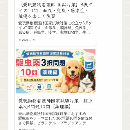
【愛玩動物看護師 国試対策】3択ク
イズ10問！血液・免疫・感染症・
腫瘍を楽しく復習
愛玩動物看護師国家試験対策に役立つ3択ク
イズ10問です。血液学、脳神経、免疫学、
感染症、腫瘍学、疫学、実験動物学、生理
学の重要ポイントをプチ解説付きで楽しく
2026.07.29
復習しましょう。
愛玩動物看護師国家試験対策｜駆虫
薬3択問題10問【薬理編】
愛玩動物看護師国家試験対策におすすめ！
駆虫薬をテーマにした3択問題10問を解説付
きで掲載。ピランテル、プラジクアンテ
ル、ミルベマイシンオキシムなど頻出薬剤