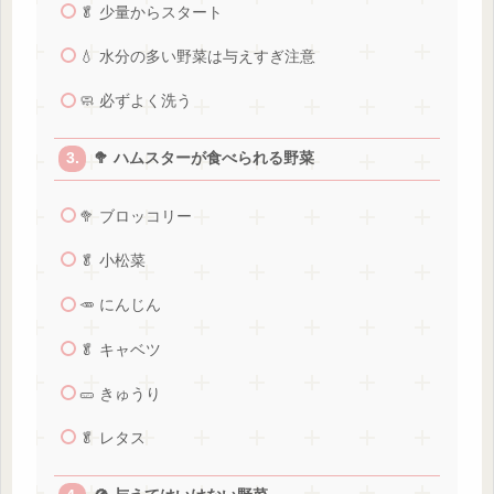
🥬 少量からスタート
💧 水分の多い野菜は与えすぎ注意
🧼 必ずよく洗う
🥦 ハムスターが食べられる野菜
🥦 ブロッコリー
🥬 小松菜
🥕 にんじん
🥬 キャベツ
🥒 きゅうり
🥬 レタス