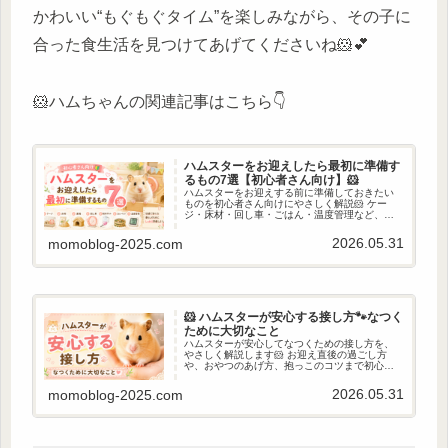
かわいい“もぐもぐタイム”を楽しみながら、その子に
合った食生活を見つけてあげてくださいね🐹💕
🐹ハムちゃんの関連記事はこちら👇
ハムスターをお迎えしたら最初に準備す
るもの7選【初心者さん向け】🐹
ハムスターをお迎えする前に準備しておきたい
ものを初心者さん向けにやさしく解説🐹 ケー
ジ・床材・回し車・ごはん・温度管理など、安
心して暮らすためのポイントをご紹介します。
2026.05.31
momoblog-2025.com
🐹 ハムスターが安心する接し方🐾なつく
ために大切なこと
ハムスターが安心してなつくための接し方を、
やさしく解説します🐹 お迎え直後の過ごし方
や、おやつのあげ方、抱っこのコツまで初心者
さんにも分かりやすく紹介♪ 無理せず少しずつ仲
良くなるポイントをまとめました✨
2026.05.31
momoblog-2025.com