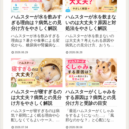
ハムスターが水を飲みす
ハムスターが水を飲まな
ぎる理由は？病気との見
いのは大丈夫？原因と対
分け方をやさしく解説
処法をやさしく解説
ハムスターが水を飲みすぎる
ハムスターが水を飲まないの
理由は？暑さや食事による変
は大丈夫？考えられる原因や
化から、糖尿病や腎臓病など
病気との見分け方、おうちで
病気との見分け方まで、愛玩
できる対処法をやさしく解説
2026.06.29
2026.06.28
動物看護師の視点でやさしく
します。水飲みボトルの確認
解説します。
方法や受診の目安も紹介しま
す。
ハムスターが寝すぎるの
ハムスターがくしゃみを
は大丈夫？病気との見分
する原因は？病気との見
け方をやさしく解説
分け方と受診の目安
ハムスターが寝すぎるのは病
「最近ハムスターがくしゃみ
気？昼間によく眠る理由や心
をするようになった…」「風
配しなくてもよいケース、病
邪なのかな？」と心配になっ
気との見分け方をやさしく解
たことはありませんか？ハム
2026.07.04
2026.08.04