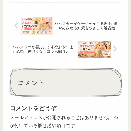
説します。受診の目安や快適
スターは小さな体のため、呼
に眠れる環境づくりも紹介。
吸器の病気が進行しやすい動
物です。一方で、ホコリや一
時的な刺激でくしゃみをする
こともあり、必ずしも病気と
は限り...
ハムスターがケージをかじる理由5選
｜やめさせる対策もやさしく解説🐹
ハムスターが喜ぶおすすめおやつま
とめ🐹｜仲良くなるコツも紹介♪
コメント
コメントをどうぞ
メールアドレスが公開されることはありません。
※
が付いている欄は必須項目です