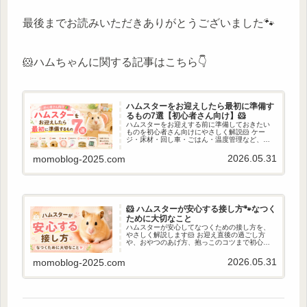
最後までお読みいただきありがとうございました🐾
🐹ハムちゃんに関する記事はこちら👇
ハムスターをお迎えしたら最初に準備す
るもの7選【初心者さん向け】🐹
ハムスターをお迎えする前に準備しておきたい
ものを初心者さん向けにやさしく解説🐹 ケー
ジ・床材・回し車・ごはん・温度管理など、安
心して暮らすためのポイントをご紹介します。
2026.05.31
momoblog-2025.com
🐹 ハムスターが安心する接し方🐾なつく
ために大切なこと
ハムスターが安心してなつくための接し方を、
やさしく解説します🐹 お迎え直後の過ごし方
や、おやつのあげ方、抱っこのコツまで初心者
さんにも分かりやすく紹介♪ 無理せず少しずつ仲
良くなるポイントをまとめました✨
2026.05.31
momoblog-2025.com