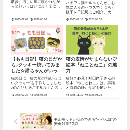
散歩。涼しい風に吹かれなが
ハチワレ猫のルルくんが、お
ら笑顔いっぱいに歩く姿に癒
気に入りのハウスでくつろぐ
されました。海辺でのひとと
様子を日記風にご紹介。大あ
きを日記に綴ります。
くびやごろんとリラックスす
2025.09.03
2026.05.03
2025.09.10
2026.05.03
る姿に癒やされます。
【もも日記】猫の日だか
猫の表情がたまらない♡
ら♪クッキー焼いてみま
絵本『ねことねこ』の魅
した☆猫ちゃんがいっぱ
力
いで幸せ〜ルルくんは？
猫の日に、猫の形の“猫いっぱ
猫好き必見！町田尚子さんの
いクッキー”を手作りしました
絵本『ねことねこ』は、黒猫
♪のんびり過ごすルルくんの様
と白猫の静かな絆を描いた心
子と、ほっこり癒される一日
温まる一冊。リアルな表情に
2026.02.23
2026.05.03
2025.11.10
2026.05.03
の記録です。猫好きさんにぴ
癒されます。
ったりの、あたたかい日常ブ
ログ。
モルモットが安心できる“へやんぽ”の
安全対策7選🐹