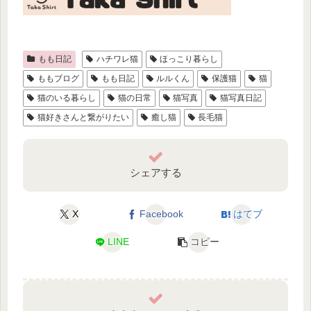
もも日記
ハチワレ猫
ほっこり暮らし
ももブログ
もも日記
ルルくん
保護猫
猫
猫のいる暮らし
猫の日常
猫写真
猫写真日記
猫好きさんと繋がりたい
癒し猫
長毛猫
シェアする
X
Facebook
はてブ
LINE
コピー