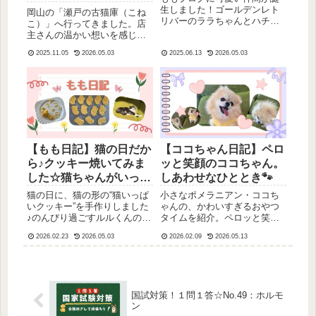
の古猫庫」へ行ってきま
生しました！ゴールデンレト
岡山の「瀬戸の古猫庫（こね
リバーのララちゃんとハチワ
した☆
こ）」へ行ってきました。店
レ猫のルルくん。みなさん
主さんの温かい想いを感じま
に、もっとほっこりした時間
した。素敵な招き猫にいっぱ
がお届けできるようにこの二
2025.11.05
2026.05.03
2025.06.13
2026.05.03
い逢えます。やさしい時間が
人の日常もお届けしてまいり
流れるギャラリーカフェで、
ます(^ ^)お楽しみに！
心がほっこり温まりました。
【もも日記】猫の日だか
【ココちゃん日記】ペロ
ら♪クッキー焼いてみま
ッと笑顔のココちゃん。
した☆猫ちゃんがいっぱ
しあわせなひととき🐾
いで幸せ〜ルルくんは？
猫の日に、猫の形の“猫いっぱ
小さなポメラニアン・ココち
いクッキー”を手作りしました
ゃんの、かわいすぎるおやつ
♪のんびり過ごすルルくんの様
タイムを紹介。ペロッと笑顔
子と、ほっこり癒される一日
で幸せいっぱいの姿に思わず
2026.02.23
2026.05.03
2026.02.09
2026.05.13
の記録です。猫好きさんにぴ
ほっこり。食べた後のおやつ
ったりの、あたたかい日常ブ
探しも愛らしい、癒しの日記
ログ。
です。
国試対策！１問１答☆No.49：ホルモ
ン