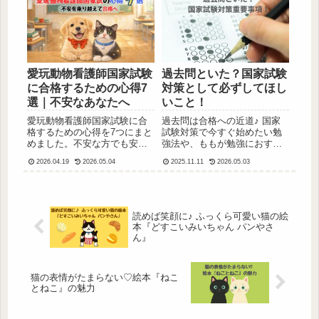
愛玩動物看護師国家試験
過去問といた？国家試験
に合格するための心得7
対策として必ずしてほし
選｜不安なあなたへ
いこと！
愛玩動物看護師国家試験に合
過去問は合格への近道♪ 国家
格するための心得を7つにまと
試験対策で今すぐ始めたい勉
めました。不安な方でも安心
強法や、ももが勉強におすす
して試験に臨める考え方や勉
めの本を紹介しています🐾
2026.04.19
2026.05.04
2025.11.11
2026.05.03
強のコツをわかりやすく解説
しています。
読めば笑顔に♪ ふっくら可愛い猫の絵
本『どすこいみいちゃん パンやさ
ん』
猫の表情がたまらない♡絵本『ねこ
とねこ』の魅力