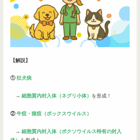
【解説】
①
狂犬病
→
細胞質内封入体（ネグリ小体）
を形成！
②
牛痘・猿痘（ポックスウイルス）
→
細胞質内封入体（ポクソウイルス特有の封入