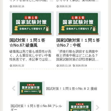
耳・内耳との違いもわかりや
護師国家試験でよく出る「施
2026.02.16
2026.01.20
すく解説します。愛玩動物看
錠義務がないのはどれか？」
護師国家試験対策に役立つ聴
のポイントを短くまとめてい
覚分野の重要問題です。
ます。
国試対策！１問１答
国家試験対策！１問１答
☆No.67:破傷風
☆No.7：中枢
破傷風は馬で最も感受性が高
「摂食行動を調節する満腹中
く、人も重症化しやすい中毒
枢と摂食中枢はどこにある？
性疾患です。本記事では症
国家試験対策の1問1答解説付
状・動物種ごとの感受性・予
き。視床下部や下垂体、延髄
2026.01.22
2025.11.18
2026.05.04
防に使われる破傷風トキソイ
などの役割とともに選択肢の
ドの特徴をやさしく解説しま
ポイントをわかりやすく解説
す。国家試験対策にも最適。
します。」
国試対策！１問１答☆No.８２:萎縮
国試対策！１問１答☆No.84:アレル
ギー