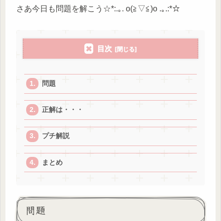
さあ今日も問題を解こう☆*:.｡. o(≧▽≦)o .｡.:*☆
目次
問題
正解は・・・
プチ解説
まとめ
問題