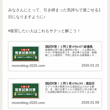
みなさんにとって、引き締まった気持ちで過ごせる1
日になりますように♪
◉復習したい人はこれもサクッと解こう！
国試対策！１問１答☆No.67:破傷風
破傷風は馬で最も感受性が高く、人も重症化し
やすい中毒性疾患です。本記事では症状・動物
種ごとの感受性・予防に使われる破傷風トキソ
イドの特徴をやさしく解説します。国家試験対
策にも最適。
2026.01.22
momoblog-2025.com
国試対策！１問１答☆No.54：感染症
ネグリ小体が観察される感染症はどれかを解
説。犬・猫の主要ウイルス感染症と封入体の違
いを国家試験対策向けにわかりやすくまとめて
います。狂犬病とネグリ小体の関係を確実に押
さえましょう。
2026.01.09
momoblog-2025.com