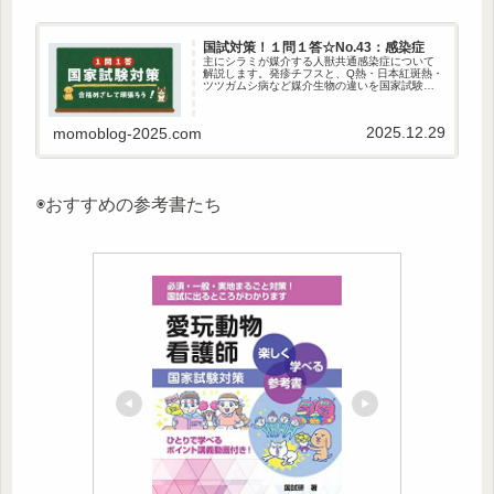
国試対策！１問１答☆No.43：感染症
主にシラミが媒介する人獣共通感染症について
解説します。発疹チフスと、Q熱・日本紅斑熱・
ツツガムシ病など媒介生物の違いを国家試験対
策向けにわかりやすく整理しました。
2025.12.29
momoblog-2025.com
◉おすすめの参考書たち