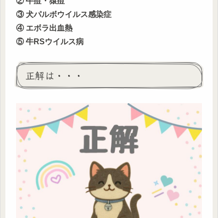
② 牛痘・猿痘
③ 犬パルボウイルス感染症
④ エボラ出血熱
⑤ 牛RSウイルス病
正解は・・・