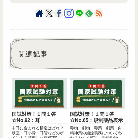
関連記事
国試対策！１問１答
国試対策！１問１答
☆No.92：耳
☆No.65：規制薬品表示
中耳に含まれる構造はどれ？
毒物・劇物・毒薬・劇薬・向
鼓室・耳小骨・耳管などのポ
精神薬の施錠義務についてわ
イントを整理した5択問題。外
かりやすく解説。愛玩動物看