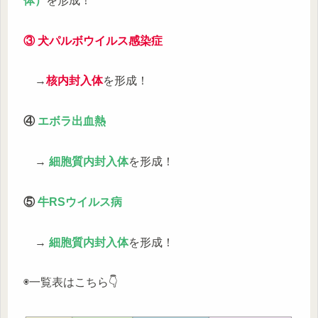
体）
を形成！
③ 犬パルボウイルス感染症
→
核内封入体
を形成！
④
エボラ出血熱
→
細胞質内封入体
を形成！
⑤
牛RSウイルス病
→
細胞質内封入体
を形成！
◉一覧表はこちら👇