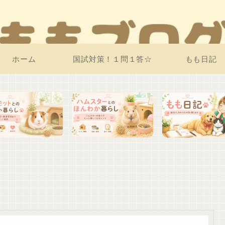
ホーム
国試対策！１問１答☆
もも日記