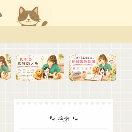
🐾 検索 🐾