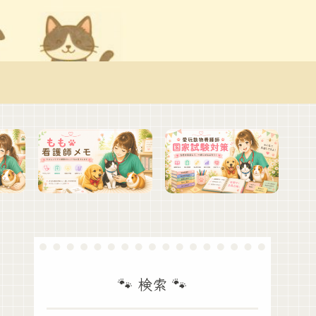
🐾 検索 🐾