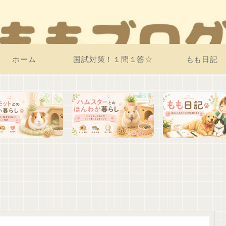
ホーム
国試対策！１問１答☆
もも日記