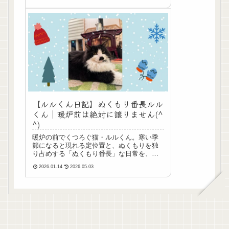
何気ない毎日なのに、あとから写真を見返
すと「かわいいなぁ」「幸せだなぁ」と感
じる瞬間ば...
【ルルくん日記】ぬくもり番長ルル
くん｜暖炉前は絶対に譲りません(^
^)
暖炉の前でくつろぐ猫・ルルくん。寒い季
節になると現れる定位置と、ぬくもりを独
り占めする「ぬくもり番長」な日常を、ほ
っこり写真とともに綴ります。
2026.01.14
2026.05.03