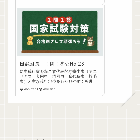
など国試頻出ポイントをやさしく解説しま
す🐾
国試対策！１問１答☆No.28
幼虫移行症を起こす代表的な寄生虫（アニ
サキス、犬回虫、猫回虫、多包条虫、旋毛
虫）と主な移行部位をわかりやすく整理。
愛玩動物看護師国家試験対策に役立つ1問1
2025.12.14
2026.02.10
答形式で解説します。