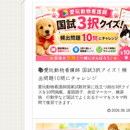
📚愛玩動物看護師 国試3択クイズ！頻
出問題10問にチャレンジ
愛玩動物看護師国家試験対策に役立つ頻出3択クイ
ズを10問掲載。凝固因子、炎症マーカー、糖尿
病、行動学など国試でよく出るテーマをスキマ時
間で復習できます。
2026.06.1