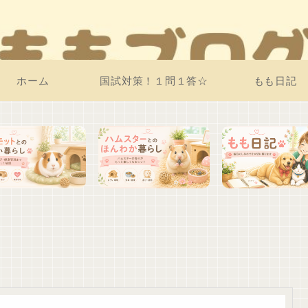
ホーム
国試対策！１問１答☆
もも日記