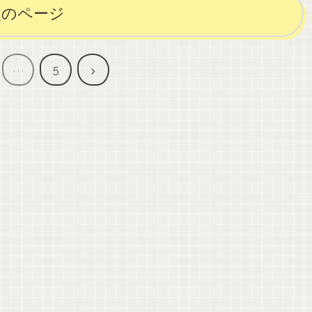
次のページ
次
…
5
へ