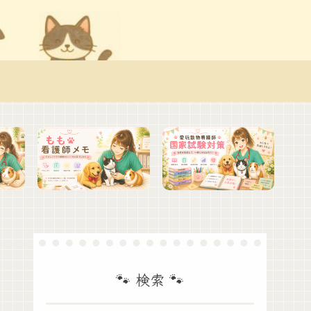
🐾 検索 🐾