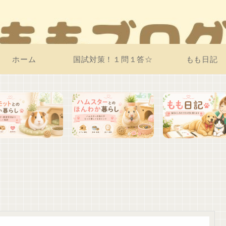
ホーム
国試対策！１問１答☆
もも日記