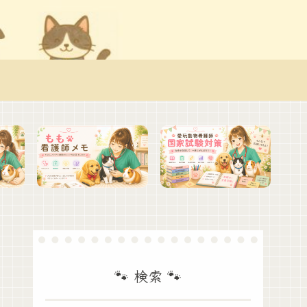
🐾 検索 🐾