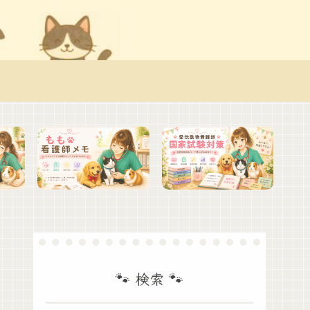
🐾 検索 🐾