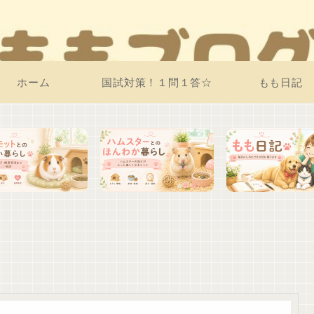
ホーム
国試対策！１問１答☆
もも日記