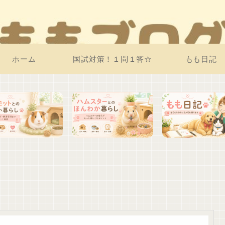
ホーム
国試対策！１問１答☆
もも日記