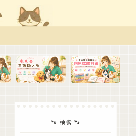
🐾 検索 🐾