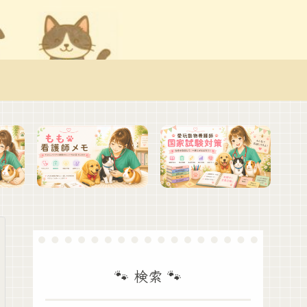
🐾 検索 🐾