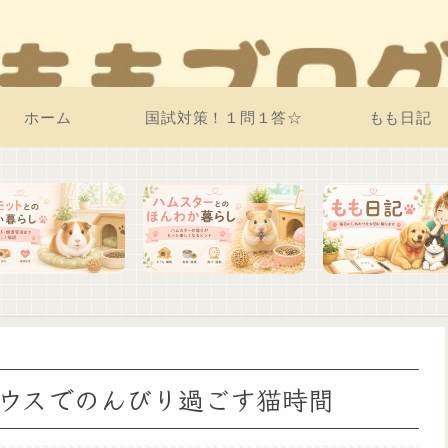
ホーム
国試対策！１問１答☆
もも日記
ウスでのんびり過ごす猫時間