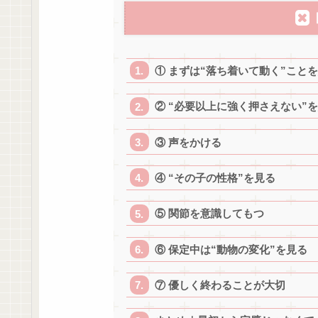
① まずは“落ち着いて動く”こと
② “必要以上に強く押さえない”
③ 声をかける
④ “その子の性格”を見る
⑤ 関節を意識してもつ
⑥ 保定中は“動物の変化”を見る
⑦ 優しく終わることが大切