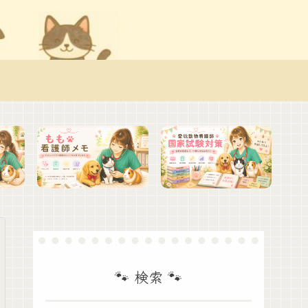
🐾 検索 🐾