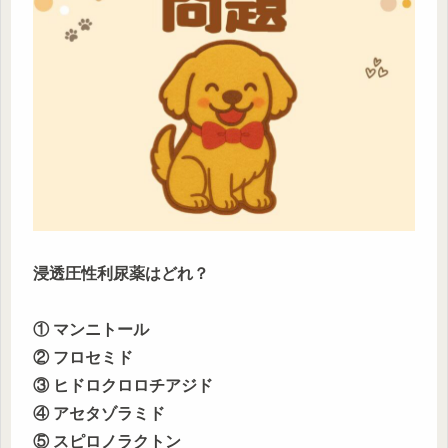
浸透圧性利尿薬はどれ？
① マンニトール
② フロセミド
③ ヒドロクロロチアジド
④ アセタゾラミド
⑤ スピロノラクトン