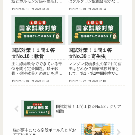
造とホルモン分泌を整理しな
はグルクロン酸抱合能がない
がら、国家試験対策に役立つ5
ことで知られ、国家試験で頻
2026.02.19
2026.03.26
2025.12.01
2026.05.04
択問題でわかりやすく解説し
出の内容です。選択肢付きで
ます。愛玩動物看護師国家試
わかりやすく学習できます。
験対策におすすめの一問一答
シリーズです📚🐾
国試対策！１問１答
国試対策！１問１答
☆No.18：軟骨
☆No.39：寄生虫
主に線維軟骨でできている部
マンソン裂頭条虫の第2中間宿
位を問う定番問題。硝子軟
主はどれか？国家試験対策と
骨・弾性軟骨との違いを理解
して、第1・第2中間宿主や待
して確実に覚えたいポイント
機宿主のポイントをわかりや
2025.12.04
2026.01.23
2025.12.25
2026.02.10
をわかりやすく解説します。
すく整理。ケンミジンコ・カ
国家試験対策に最適。
エルなどの感染サイクルを短
く復習できます。
国試対策！１問１答☆No.52：グリア
細胞
猫が夢中になる🐱段ボール爪とぎお
すすめまとめ