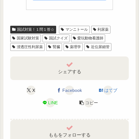
国試対策！１問１答☆
マンニトール
利尿薬
国家試験対策
国試クイズ
愛玩動物看護師
浸透圧性利尿薬
腎臓
薬理学
近位尿細管
シェアする
X
Facebook
はてブ
LINE
コピー
ももをフォローする