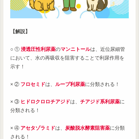
【解説】
○ ①
浸透圧性利尿薬
の
マンニトール
は、近位尿細管
において、水の再吸収を阻害することで利尿作用を
示す！
× ②
フロセミド
は、
ループ利尿薬
に分類される！
× ③
ヒドロクロロチアジド
は、
チアジド系利尿薬
に
分類される！
× ④
アセタゾラミド
は、
炭酸脱水酵素阻害薬
に分類
される！