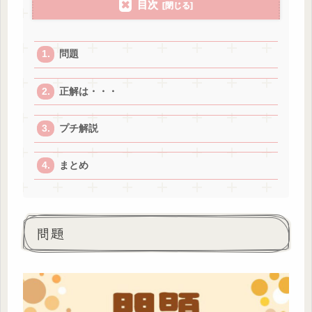
目次
問題
正解は・・・
プチ解説
まとめ
問題