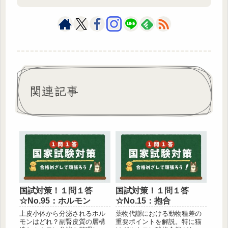
関連記事
国試対策！１問１答
国試対策！１問１答
☆No.95：ホルモン
☆No.15：抱合
上皮小体から分泌されるホル
薬物代謝における動物種差の
モンはどれ？副腎皮質の層構
重要ポイントを解説。特に猫