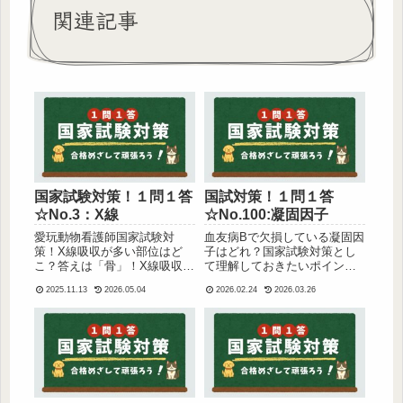
関連記事
国家試験対策！１問１答
国試対策！１問１答
☆No.3：X線
☆No.100:凝固因子
愛玩動物看護師国家試験対
血友病Bで欠損している凝固因
策！X線吸収が多い部位はど
子はどれ？国家試験対策とし
こ？答えは「骨」！X線吸収が
て理解しておきたいポイント
多いほど画像は白く見える！
をわかりやすく整理しまし
2025.11.13
2026.05.04
2026.02.24
2026.03.26
まとめの表と暗記のコツを読
た。愛玩動物看護師国家試験
みながら楽しく学べます。
の重要項目です。