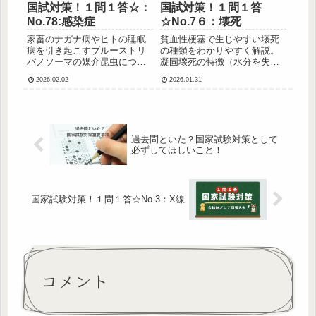
国試対策！１問１答☆：
国試対策！１問１答
No.78:感染症
☆No.7６：壊死
家畜のナガナ病やヒトの睡眠
貧血性梗塞で生じやすい壊死
病を引き起こすブルーストリ
の種類をわかりやすく解説。
パノソーマの媒介昆虫につい
凝固壊死の特徴（水分を失っ
てわかりやすく解説。国家試
て固くなる）、発生しやすい
2026.02.02
2026.01.31
験対策に重要なポイントを短
臓器などをまとめて国家試験
く整理しています。
対策としてチェックできま
す。
過去問といた？国家試験対策として
必ずしてほしいこと！
国家試験対策！１問１答☆No.3：X線
コメント