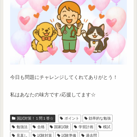
今日も問題にチャレンジしてくれてありがとう！
私はあなたの味方です♪応援してます☆
国試対策！１問１答☆
ポイント
効率的な勉強
勉強法
合格
国家試験
学習計画
模試
見直し
試験対策
試験準備
過去問