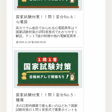
国家試験対策！１問１答☆No.6：
心電図
高カリウム血症でみられる心電図異常は？
国家試験対策の1問1答形式でわかりやすく
解説。テントT波の特徴や他の電解質異常と
の比較も掲載。愛玩動物看護師国家試験対
2025.11.16
2026.05.04
策におすすめ！
国家試験対策！１問１答☆No.5：
腫瘍
犬の口腔内腫瘍で最も多いのはどれ？国家
試験対策の１問１答形式で重要ポイントを