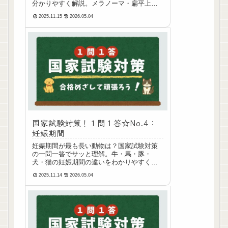
分かりやすく解説。メラノーマ・扁平上皮
癌・線維肉腫など、発生頻度の違いを短時
2025.11.15
2026.05.04
間で復習できる動物看護師の学生さん向け
学習記事です。
国家試験対策！１問１答☆No.4：
妊娠期間
妊娠期間が最も長い動物は？国家試験対策
の一問一答でサッと理解。牛・馬・豚・
犬・猫の妊娠期間の違いをわかりやすく解
説。記憶に残るポイントも解説します。
2025.11.14
2026.05.04