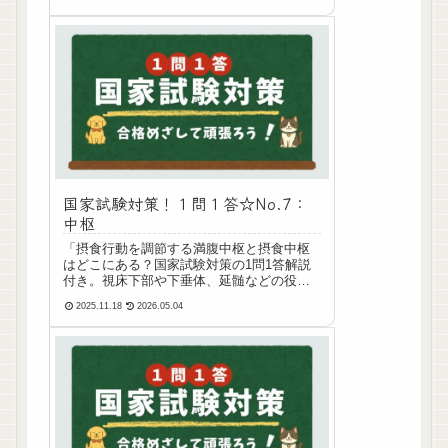
国家試験対策！１問１答☆No.7：
中枢
「摂食行動を調節する満腹中枢と摂食中枢
はどこにある？国家試験対策の1問1答解説
付き。視床下部や下垂体、延髄などの役割
とともに選択肢のポイントをわかりやすく
2025.11.18
2026.05.04
解説します。」