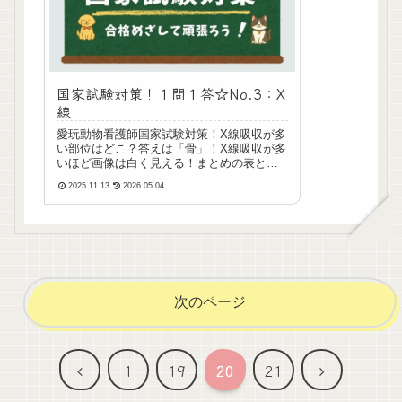
国家試験対策！１問１答☆No.3：X
線
愛玩動物看護師国家試験対策！X線吸収が多
い部位はどこ？答えは「骨」！X線吸収が多
いほど画像は白く見える！まとめの表と暗
記のコツを読みながら楽しく学べます。
2025.11.13
2026.05.04
次のページ
前
次
1
19
20
21