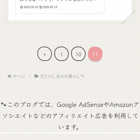
るの手作りおやつにもおすすめですよ。材
2025.05.10
2026.05.13
料（約５０個分）片栗粉 … 30gスキムミル
ク（またはヤギミルク） … 10g卵黄 … ...
前
1
10
11
へ
ホーム
犬とのしあわせ暮らし🐾
🐾このブログでは、Google AdSenseやAmazonア
ソシエイトなどのアフィリエイト広告を利用して
います。