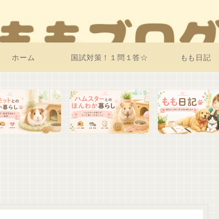
ホーム
国試対策！１問１答☆
もも日記