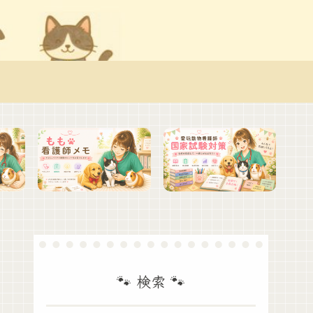
🐾 検索 🐾