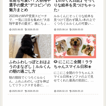
名前も可愛い！大谷翔平
【ルルくん日記】そっく
選手の愛犬“デコピン”の
りな絵本を見つけちゃっ
魅力まとめ
た♪
2023年のMVP受賞スピーチ
ルルくんにそっくりな絵本を
で、一気に注目を集めた“大谷
見つけて思わず購入♪本の上で
翔平選手の愛犬”。横にちょこ
くつろぐルルくんの可愛い日
んと座っていた姿がとっても
常をお届けします。
2025.06.05
2026.05.03
2025.09.14
2026.05.03
可愛くて、「あの犬な
に！？」「名前は？」とSNS
でも大きな話題になりまし
た。実はあのワンちゃん、か
なり珍しい犬種なんです！今
回は...
ふわふわしっぽとおはよ
🐶 にこにこ全開！ララ
うのまなざし｜ルルくん
ちゃんスマイル日和☀️
の朝の過ごし方
にこにこ全開のララちゃんス
マイル日和☀️ソファの上で見
朝の階段でくつろぐルルく
せてくれた最高の笑顔に、思
ん。ふわふわのしっぽを伸ば
わずほっこり。赤い首輪も似
してリラックスする姿に、思
合うゴールデンレトリバー・
わず笑顔に。猫との穏やかな
ララちゃんの幸せな日常を綴
2025.09.07
2026.05.03
2026.02.15
2026.05.13
朝のひとときを綴ります。
ります🐶💛