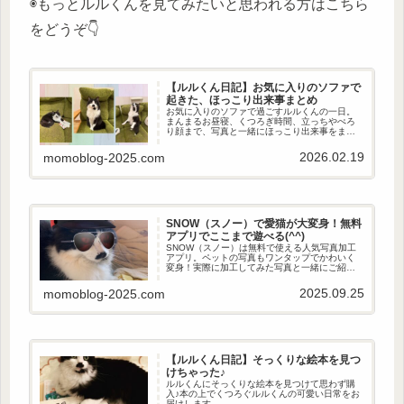
◉もっとルルくんを見てみたいと思われる方はこちら
をどうぞ👇
【ルルくん日記】お気に入りのソファで
起きた、ほっこり出来事まとめ
お気に入りのソファで過ごすルルくんの一日。
まんまるお昼寝、くつろぎ時間、立っちやぺろ
り顔まで、写真と一緒にほっこり出来事をまと
めました。
2026.02.19
momoblog-2025.com
SNOW（スノー）で愛猫が大変身！無料
アプリでここまで遊べる(^^)
SNOW（スノー）は無料で使える人気写真加工
アプリ。ペットの写真もワンタップでかわいく
変身！実際に加工してみた写真と一緒にご紹介
します。
2025.09.25
momoblog-2025.com
【ルルくん日記】そっくりな絵本を見つ
けちゃった♪
ルルくんにそっくりな絵本を見つけて思わず購
入♪本の上でくつろぐルルくんの可愛い日常をお
届けします。